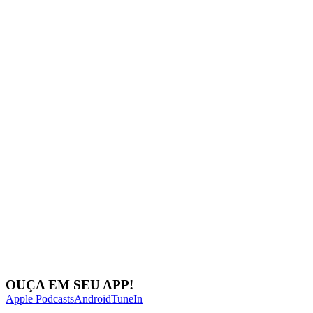
Next Episode
Show Podcast Information
OUÇA EM SEU APP!
Apple Podcasts
Android
TuneIn