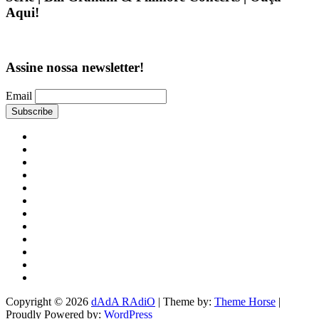
Aqui!
Assine nossa newsletter!
Email
MUSICA
PRETA
O
MUNDO
COSMOFONIAS
É
TOCA
UM
O
AFROLOGICAL
SOM
DISCO
ESTETICA
T3RC3IRO
FALA
MUNDO
ROMULO!
RAdiO
HAiKAi
CORDÃO
DE
HIGH
CARANGUEJO
LIFE
GØTHAM_Files
SÉRIES
REALIZADAS
Copyright © 2026
dAdA RAdiO
| Theme by:
Theme Horse
|
PARA
Proudly Powered by:
WordPress
ESCUTA!