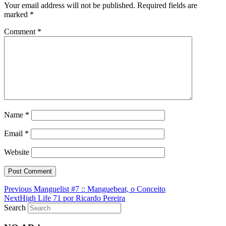
Your email address will not be published.
Required fields are
marked
*
Comment
*
Name
*
Email
*
Website
Previous
Previous
Manguelist #7 :: Manguebeat, o Conceito
Next
post:
Next
High Life 71 por Ricardo Pereira
post:
Search