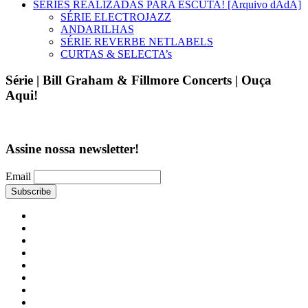
SÉRIES REALIZADAS PARA ESCUTA! [Arquivo dAdA]
SÉRIE ELECTROJAZZ
ANDARILHAS
SÉRIE REVERBE NETLABELS
CURTAS & SELECTA’s
Série | Bill Graham & Fillmore Concerts | Ouça
Aqui!
Assine nossa newsletter!
Email
MUSICA
PRETA
O
MUNDO
COSMOFONIAS
É
TOCA
UM
O
AFROLOGICAL
SOM
DISCO
ESTETICA
T3RC3IRO
FALA
MUNDO
ROMULO!
RAdiO