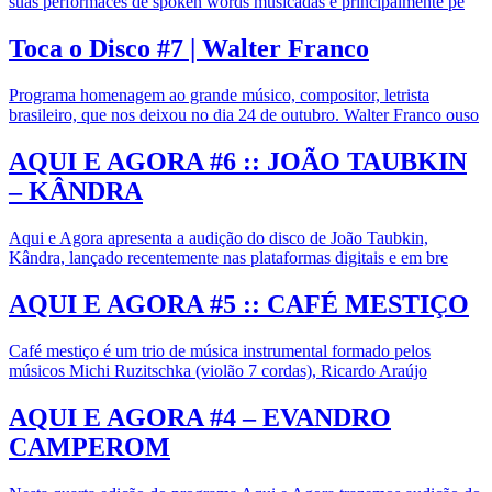
suas performaces de spoken words musicadas e principalmente pe
Toca o Disco #7 | Walter Franco
Programa homenagem ao grande músico, compositor, letrista
brasileiro, que nos deixou no dia 24 de outubro. Walter Franco ouso
AQUI E AGORA #6 :: JOÃO TAUBKIN
– KÂNDRA
Aqui e Agora apresenta a audição do disco de João Taubkin,
Kândra, lançado recentemente nas plataformas digitais e em bre
AQUI E AGORA #5 :: CAFÉ MESTIÇO
Café mestiço é um trio de música instrumental formado pelos
músicos Michi Ruzitschka (violão 7 cordas), Ricardo Araújo
AQUI E AGORA #4 – EVANDRO
CAMPEROM