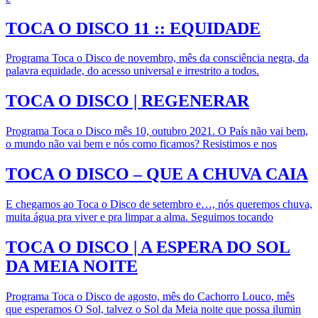
TOCA O DISCO 11 :: EQUIDADE
Programa Toca o Disco de novembro, mês da consciência negra, da
palavra equidade, do acesso universal e irrestrito a todos.
TOCA O DISCO | REGENERAR
Programa Toca o Disco mês 10, outubro 2021. O País não vai bem,
o mundo não vai bem e nós como ficamos? Resistimos e nos
TOCA O DISCO – QUE A CHUVA CAIA
E chegamos ao Toca o Disco de setembro e…, nós queremos chuva,
muita água pra viver e pra limpar a alma. Seguimos tocando
TOCA O DISCO | A ESPERA DO SOL
DA MEIA NOITE
Programa Toca o Disco de agosto, mês do Cachorro Louco, mês
que esperamos O Sol, talvez o Sol da Meia noite que possa ilumin