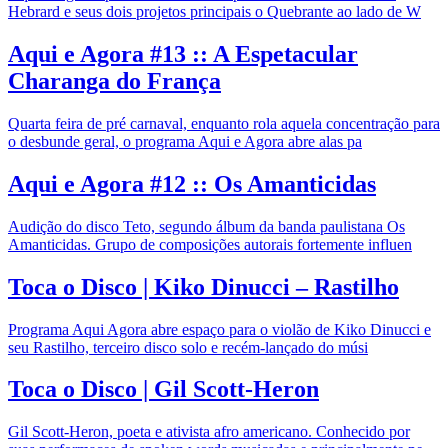
Hebrard e seus dois projetos principais o Quebrante ao lado de W
Aqui e Agora #13 :: A Espetacular
Charanga do França
Quarta feira de pré carnaval, enquanto rola aquela concentração para
o desbunde geral, o programa Aqui e Agora abre alas pa
Aqui e Agora #12 :: Os Amanticidas
Audição do disco Teto, segundo álbum da banda paulistana Os
Amanticidas. Grupo de composições autorais fortemente influen
Toca o Disco | Kiko Dinucci – Rastilho
Programa Aqui Agora abre espaço para o violão de Kiko Dinucci e
seu Rastilho, terceiro disco solo e recém-lançado do músi
Toca o Disco | Gil Scott-Heron
Gil Scott-Heron, poeta e ativista afro americano. Conhecido por