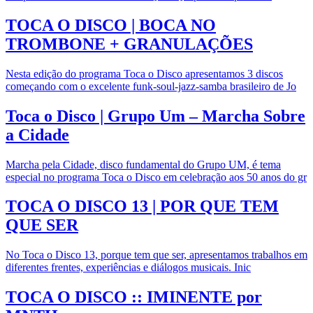
TOCA O DISCO | BOCA NO
TROMBONE + GRANULAÇÕES
Nesta edição do programa Toca o Disco apresentamos 3 discos
começando com o excelente funk-soul-jazz-samba brasileiro de Jo
Toca o Disco | Grupo Um – Marcha Sobre
a Cidade
Marcha pela Cidade, disco fundamental do Grupo UM, é tema
especial no programa Toca o Disco em celebração aos 50 anos do gr
TOCA O DISCO 13 | POR QUE TEM
QUE SER
No Toca o Disco 13, porque tem que ser, apresentamos trabalhos em
diferentes frentes, experiências e diálogos musicais. Inic
TOCA O DISCO :: IMINENTE por