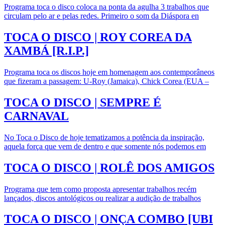
Programa toca o disco coloca na ponta da agulha 3 trabalhos que
circulam pelo ar e pelas redes. Primeiro o som da Diáspora en
TOCA O DISCO | ROY COREA DA
XAMBÁ [R.I.P.]
Programa toca os discos hoje em homenagem aos contemporâneos
que fizeram a passagem: U-Roy (Jamaica), Chick Corea (EUA –
TOCA O DISCO | SEMPRE É
CARNAVAL
No Toca o Disco de hoje tematizamos a potência da inspiração,
aquela força que vem de dentro e que somente nós podemos em
TOCA O DISCO | ROLÊ DOS AMIGOS
Programa que tem como proposta apresentar trabalhos recém
lançados, discos antológicos ou realizar a audição de trabalhos
TOCA O DISCO | ONÇA COMBO [UBI