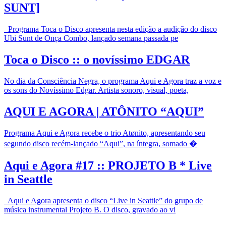
SUNT]
Programa Toca o Disco apresenta nesta edição a audição do disco
Ubi Sunt de Onça Combo, lançado semana passada pe
Toca o Disco :: o novíssimo EDGAR
No dia da Consciência Negra, o programa Aqui e Agora traz a voz e
os sons do Novíssimo Edgar. Artista sonoro, visual, poeta,
AQUI E AGORA | ATÔNITO “AQUI”
Programa Aqui e Agora recebe o trio Atønito, apresentando seu
segundo disco recém-lançado “Aqui”, na íntegra, somado �
Aqui e Agora #17 :: PROJETO B * Live
in Seattle
Aqui e Agora apresenta o disco “Live in Seattle” do grupo de
música instrumental Projeto B. O disco, gravado ao vi