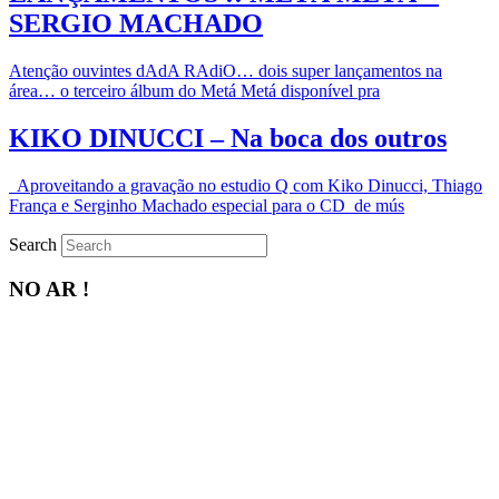
SERGIO MACHADO
Atenção ouvintes dAdA RAdiO… dois super lançamentos na
área… o terceiro álbum do Metá Metá disponível pra
KIKO DINUCCI – Na boca dos outros
Aproveitando a gravação no estudio Q com Kiko Dinucci, Thiago
França e Serginho Machado especial para o CD de mús
Search
NO AR !