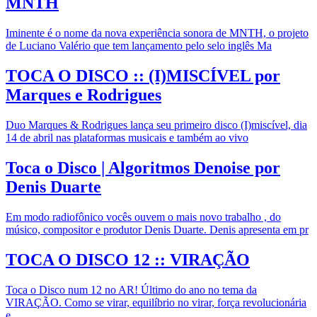
MNTH
Iminente é o nome da nova experiência sonora de MNTH, o projeto
de Luciano Valério que tem lançamento pelo selo inglês Ma
TOCA O DISCO :: (I)MISCÍVEL por
Marques e Rodrigues
Duo Marques & Rodrigues lança seu primeiro disco (I)miscível, dia
14 de abril nas plataformas musicais e também ao vivo
Toca o Disco | Algoritmos Denoise por
Denis Duarte
Em modo radiofônico vocês ouvem o mais novo trabalho , do
músico, compositor e produtor Denis Duarte. Denis apresenta em pr
TOCA O DISCO 12 :: VIRAÇÃO
Toca o Disco num 12 no AR! Último do ano no tema da
VIRAÇÃO. Como se virar, equilíbrio no virar, força revolucionária
e