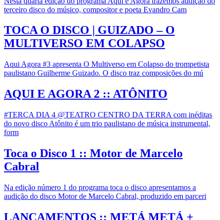
Nesta quarta edição do programa Aqui e Agora trazemos audição do
terceiro disco do músico, compositor e poeta Evandro Cam
TOCA O DISCO | GUIZADO – O
MULTIVERSO EM COLAPSO
Aqui Agora #3 apresenta O Multiverso em Colapso do trompetista
paulistano Guilherme Guizado. O disco traz composições do mú
AQUI E AGORA 2 :: ATÔNITO
#TERÇA DIA 4 @TEATRO CENTRO DA TERRA com inéditas
do novo disco Atônito é um trio paulistano de música instrumental,
form
Toca o Disco 1 :: Motor de Marcelo
Cabral
Na edição número 1 do programa toca o disco apresentamos a
audição do disco Motor de Marcelo Cabral, produzido em parceri
LANÇAMENTOS :: METÁ METÁ +