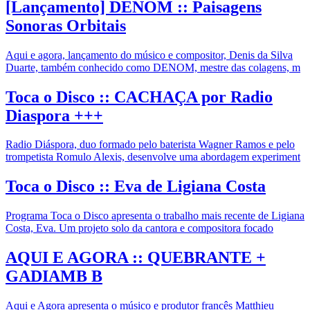
[Lançamento] DENOM :: Paisagens
Sonoras Orbitais
Aqui e agora, lançamento do músico e compositor, Denis da Silva
Duarte, também conhecido como DENOM, mestre das colagens, m
Toca o Disco :: CACHAÇA por Radio
Diaspora +++
Radio Diáspora, duo formado pelo baterista Wagner Ramos e pelo
trompetista Romulo Alexis, desenvolve uma abordagem experiment
Toca o Disco :: Eva de Ligiana Costa
Programa Toca o Disco apresenta o trabalho mais recente de Ligiana
Costa, Eva. Um projeto solo da cantora e compositora focado
AQUI E AGORA :: QUEBRANTE +
GADIAMB B
Aqui e Agora apresenta o músico e produtor francês Matthieu