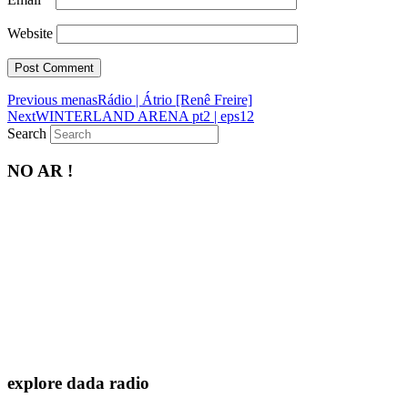
Website
Previous
Previous
menasRádio | Átrio [Renê Freire]
Next
post:
Next
WINTERLAND ARENA pt2 | eps12
post:
Search
NO AR !
explore dada radio