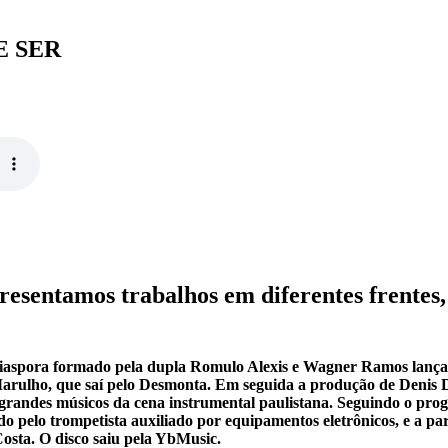
E SER
resentamos trabalhos em diferentes frentes,
Diaspora formado pela dupla Romulo Alexis e Wagner Ramos lança
 Marulho, que saí pelo Desmonta. Em seguida a produção de Denis
grandes músicos da cena instrumental paulistana. Seguindo o pro
o pelo trompetista auxiliado por equipamentos eletrônicos, e a par
osta. O disco saiu pela YbMusic.