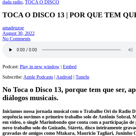
dada radio
,
TOCA O DISCO
TOCA O DISCO 13 | POR QUE TEM QU
amadeuzoe
August 30, 2022
No Comments
Podcast:
Play in new window
|
Embed
Subscribe:
Apple Podcasts
|
Android
|
TuneIn
No Toca o Disco 13, porque tem que ser, ap
diálogos musicais.
Iniciamos nossa jornada musical com o Trabalho Ori do Radio 
sequência ouvimos o primeiro trabalho solo de Antônio Sobral,
em vídeo, o single Marimbondo que conta com a participação de 
novo trabalho solo do Guizado, Stáretz, disco inteiramente gravad
gravadas de amigos como Mtakara, Mauricio Tagliari, Juninho C