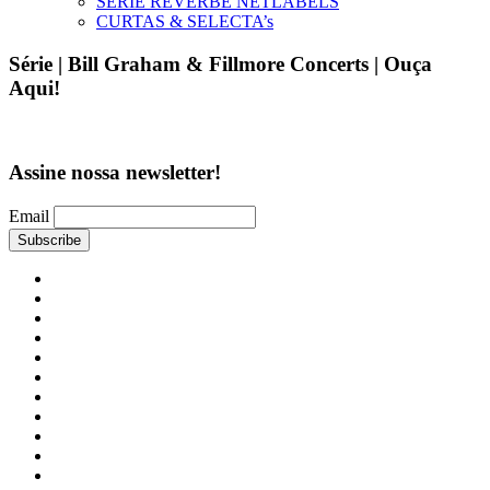
SÉRIE REVERBE NETLABELS
CURTAS & SELECTA’s
Série | Bill Graham & Fillmore Concerts | Ouça
Aqui!
Assine nossa newsletter!
Email
MUSICA
PRETA
O
MUNDO
COSMOFONIAS
É
TOCA
UM
O
AFROLOGICAL
SOM
DISCO
ESTETICA
T3RC3IRO
FALA
MUNDO
ROMULO!
RAdiO
HAiKAi
CORDÃO
DE
HIGH
CARANGUEJO
LIFE
GØTHAM_Files