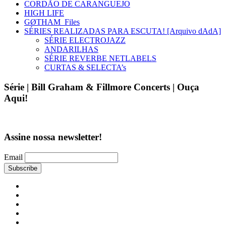
CORDÃO DE CARANGUEJO
HIGH LIFE
GØTHAM_Files
SÉRIES REALIZADAS PARA ESCUTA! [Arquivo dAdA]
SÉRIE ELECTROJAZZ
ANDARILHAS
SÉRIE REVERBE NETLABELS
CURTAS & SELECTA’s
Série | Bill Graham & Fillmore Concerts | Ouça
Aqui!
Assine nossa newsletter!
Email
MUSICA
PRETA
O
MUNDO
COSMOFONIAS
É
TOCA
UM
O
AFROLOGICAL