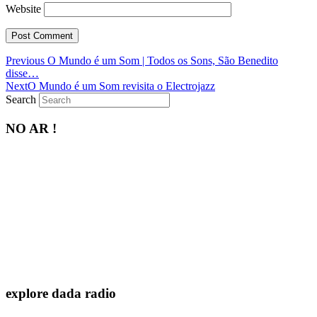
Website
Previous
Previous
O Mundo é um Som | Todos os Sons, São Benedito
post:
disse…
Next
Next
O Mundo é um Som revisita o Electrojazz
post:
Search
NO AR !
explore dada radio