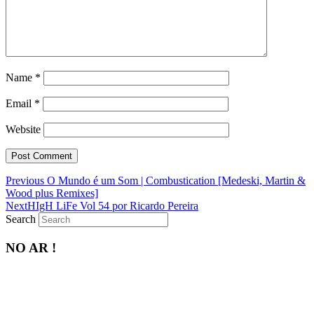
Name
*
Email
*
Website
Previous
Previous
O Mundo é um Som | Combustication [Medeski, Martin &
post:
Wood plus Remixes]
Next
Next
HIgH LiFe Vol 54 por Ricardo Pereira
post:
Search
NO AR !