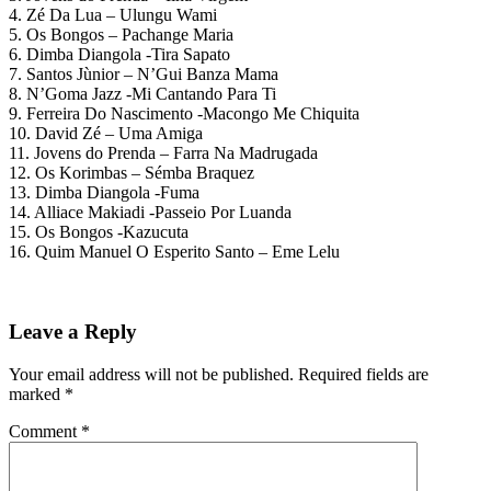
4. Zé Da Lua – Ulungu Wami
5. Os Bongos – Pachange Maria
6. Dimba Diangola -Tira Sapato
7. Santos Jùnior – N’Gui Banza Mama
8. N’Goma Jazz -Mi Cantando Para Ti
9. Ferreira Do Nascimento -Macongo Me Chiquita
10. David Zé – Uma Amiga
11. Jovens do Prenda – Farra Na Madrugada
12. Os Korimbas – Sémba Braquez
13. Dimba Diangola -Fuma
14. Alliace Makiadi -Passeio Por Luanda
15. Os Bongos -Kazucuta
16. Quim Manuel O Esperito Santo – Eme Lelu
Leave a Reply
Your email address will not be published.
Required fields are
marked
*
Comment
*