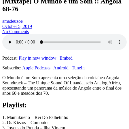
[Mixtape] O Mundo é um Som :: Angola
68-76
amadeuzoe
October 5, 2019
No Comments
Podcast:
Play in new window
|
Embed
Subscribe:
Apple Podcasts
|
Android
|
TuneIn
O Mundo é um Som apresenta uma seleção da coletânea Angola
Soundtrack – The Unique Sound Of Luanda, selo Analog Africa,
apresentando um panorama da música de Angola entre o final dos
anos 60 e meados dos 70.
Playlist:
1. Mamukueno – Rei Do Palhetinho
2. Os Kiezos – Comboio
3. Jovens do Prenda – Ilha Virgem