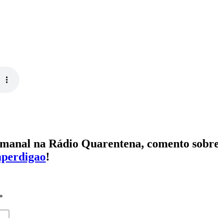
emanal na Rádio Quarentena, comento sobre
aperdigao
!
*