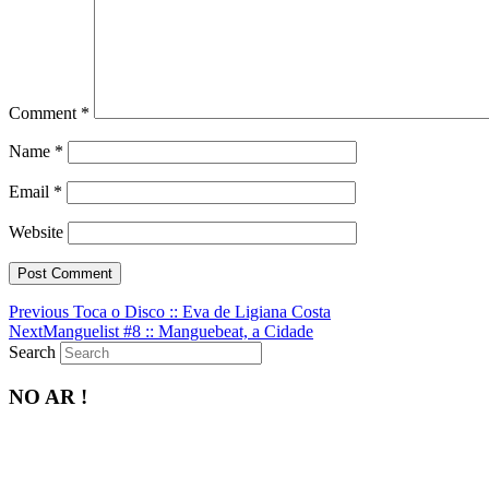
Comment
*
Name
*
Email
*
Website
Previous
Previous
Toca o Disco :: Eva de Ligiana Costa
Next
post:
Next
Manguelist #8 :: Manguebeat, a Cidade
post:
Search
NO AR !